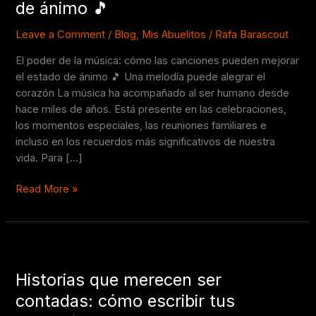
de ánimo 🎵
cómo
las
Leave a Comment
/
Blog
,
Mis Abuelitos
/
Rafa Barascout
canciones
El poder de la música: cómo las canciones pueden mejorar
pueden
el estado de ánimo 🎵 Una melodía puede alegrar el
mejorar
corazón La música ha acompañado al ser humano desde
el
hace miles de años. Está presente en las celebraciones,
estado
los momentos especiales, las reuniones familiares e
de
incluso en los recuerdos más significativos de nuestra
ánimo
vida. Para […]
🎵
Read More »
Historias
que
Historias que merecen ser
merecen
ser
contadas: cómo escribir tus
contadas: