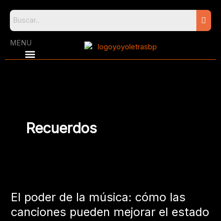
Skip
to
content
MENU
Recuerdos
El
poder
El poder de la música: cómo las
de
la
canciones pueden mejorar el estado
música: